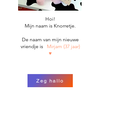
Hoi!
Mijn naam is Knorretje.
De naam van mijn nieuwe
vriendje is
Mirjam (37 jaar)
♥
Zeg hallo
Hoi!
Wil jij mijn nieuwe vriendje
zijn?
In het boekenkastje worden