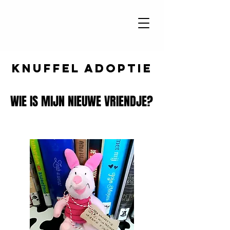
knuffel adoptie
WIE IS MIJN NIEUWE VRIENDJE?
WIE IS MIJN NIEUWE VRIENDJE?