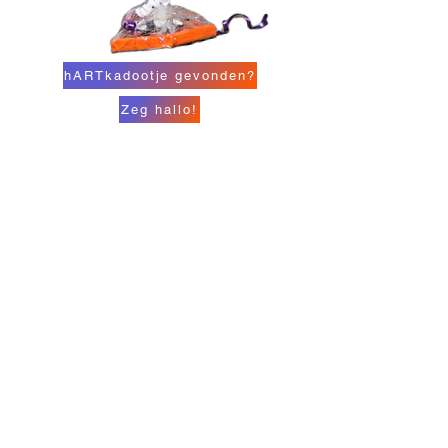
hARTkadootje gevonden?
Zeg hallo!
voor groot en klein
Volwassenheid wordt nogal eens
overschat, kinderen veelal onderschat.
Opvallend is, als kunst speciaal voor
kinderen gemaakt wordt, gaat het vrijwel
altijd om een interactieve vorm. Mijn
ingangspunt is dat kinderen, net als
volwassenen, niet aangestuurd hoeven
te worden om te ervaren wat een beeld
met hen doet.