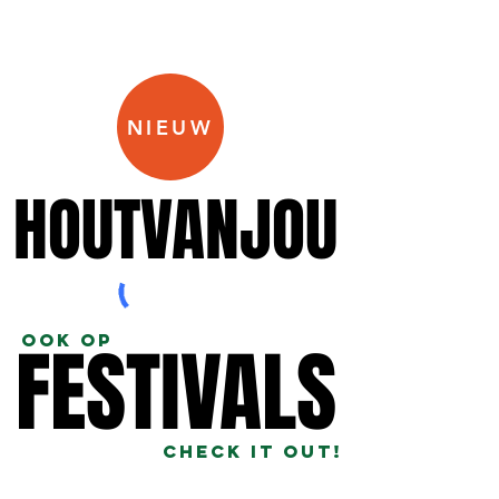
NIEUW
HOUTVANJOU
HOUTVANJOU
ook op
FESTIVALS
FESTIVALS
check it out!