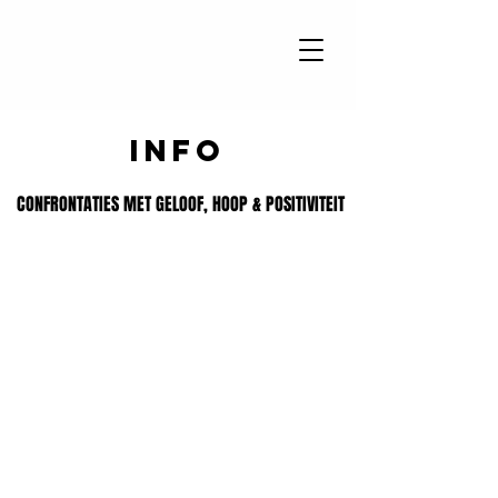
info
CONFRONTATIES MET GELOOF, HOOP & POSITIVITEIT
CONFRONTATIES MET GELOOF, HOOP & POSITIVITEIT