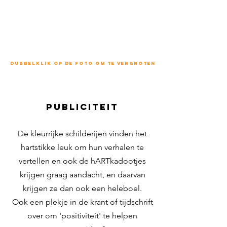
optimisme als noodzakelijk
antidotum voor de hedendaagse
tendens, richt ik mij meer en meer
op activiteiten in de openbare
ruimte.
Dubbelklik op de foto om te vergroten
publiciteit
De kleurrijke schilderijen vinden het
hartstikke leuk om hun verhalen te
vertellen en ook de hARTkadootjes
krijgen graag aandacht, en daarvan
krijgen ze dan ook een heleboel.
Ook een plekje in de krant of tijdschrift
over om 'positiviteit' te helpen