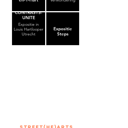
Verwondering
CONTRASTS-
UNITE
Expositie in
Expositie
Louis Hartlooper
Steps
Utrecht
street(he)arts