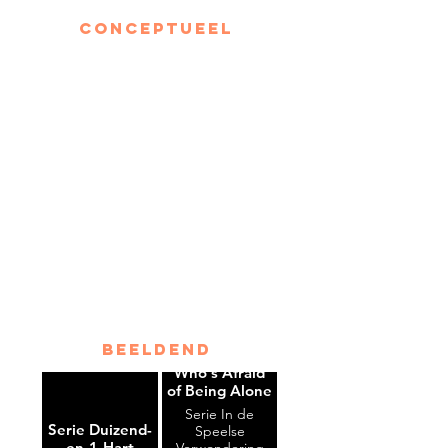
conceptueel
beeldend
Who`s Afraid
of Being Alone
Serie In de
Serie Duizend-
Speelse
en-1-Hart