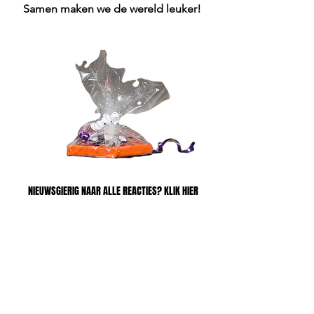
Samen maken we de wereld leuker!
NIEUWSGIERIG NAAR ALLE REACTIES? KLIK HIER
NIEUWSGIERIG NAAR ALLE REACTIES? KLIK HIER
tip?
Heb je een tip of
idee
voor een gave plek
voor een thema
tentoonstelling voor