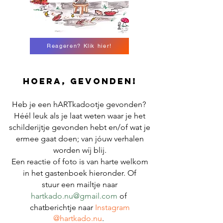
Reageren? Klik hier!
Hoera, gevonden!
Heb je een hARTkadootje gevonden?
Héél leuk als je laat weten waar je het
schilderijtje gevonden hebt en/of w
at je
ermee gaat doen; van jóuw verhalen
worden wíj blij.
Een reactie of foto is van harte welkom
in het
gastenboek hieronder.
Of
stuur
een mailtje naar
hartkado.nu@gmail.com
of
chatberichtje naar
Instagram
@hartkado.nu
.