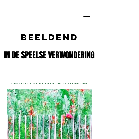
beeldend
IN DE SPEELSE VERWONDERING
IN DE SPEELSE VERWONDERING
dubbelklik op de foto om te vergroten