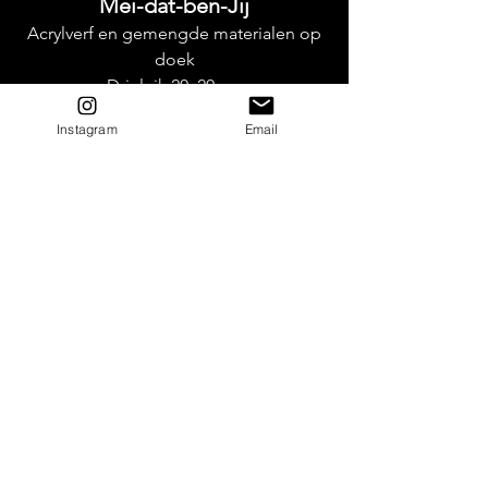
Mei-dat-ben-Jij
Acrylverf en gemengde materialen op
doek
Drieluik 20x20 cm
Instagram
Email