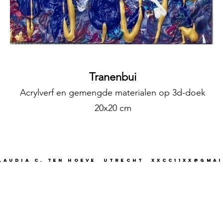
Tranenbui
Acryl
ver
f en gemengde materialen op
3d-
doek
20x20 cm
audia C. ten Hoeve utrecht xxcc11xx@gmai